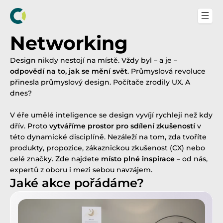
Networking
Design nikdy nestojí na místě. Vždy byl – a je – 
odpovědí na to, jak se mění svět
. Průmyslová revoluce 
přinesla průmyslový design. Počítače zrodily UX. A 
dnes?
V éře umělé inteligence se design vyvíjí rychleji než kdy 
dřív. Proto 
vytváříme prostor pro sdílení zkušeností
 v 
této dynamické disciplíně. Nezáleží na tom, zda tvoříte 
produkty, propozice, zákaznickou zkušenost (CX) nebo 
celé značky. Zde najdete 
místo plné inspirace
 – od nás, 
expertů z oboru i mezi sebou navzájem.
Jaké akce pořádáme?