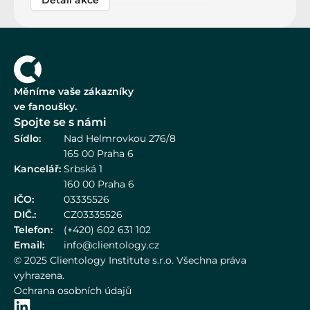
Detail akce
Měníme vaše zákazníky
ve fanoušky.
Spojte se s námi
Sídlo:
Nad Helmrovkou 276/8
165 00 Praha 6
Kancelář:
Srbská 1
160 00 Praha 6
IČO:
03335526
DIČ.:
CZ03335526
Telefon:
(+420) 602 631 102
Email:
info@clientology.cz
© 2025 Clientology Institute s.r.o. Všechna práva 
vyhrazena.
Ochrana osobních údajů