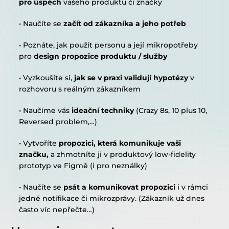
pro úspěch 
vašeho produktu či značky
• Naučíte se 
začít od zákazníka a jeho potřeb
• Poznáte, jak použít personu a její mikropotřeby 
pro 
design propozice produktu / služby
• Vyzkoušíte si, 
jak se v praxi validují hypotézy 
v 
rozhovoru s reálným zákazníkem
• Naučíme vás 
ideační techniky 
(Crazy 8s, 10 plus 10, 
Reversed problem,…)
• Vytvoříte 
propozici, která komunikuje vaši 
značku, 
a zhmotníte ji v produktový low-fidelity 
prototyp ve Figmě (i pro neználky)
• Naučíte se 
psát a komunikovat propozici 
i v rámci 
jedné notifikace či mikrozprávy. (Zákazník už dnes 
často víc nepřečte…)