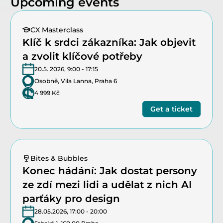
Upcoming events
CX Masterclass
Klíč k srdci zákazníka: Jak objevit 
a zvolit klíčové potřeby
20.5. 2026, 9:00 - 17:15
Osobně, Vila Lanna, Praha 6
4 999 Kč
Get a ticket
Bites & Bubbles
Konec hádání: Jak dostat persony 
ze zdí mezi lidi a udělat z nich AI 
parťáky pro design
28.05.2026, 17:00 - 20:00