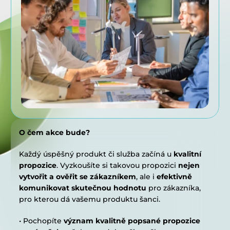
O čem akce bude?
Každý úspěšný produkt či služba začíná u 
kvalitní 
propozice
. Vyzkoušíte si takovou propozici 
nejen 
vytvořit a ověřit se zákazníkem
, ale i 
efektivně 
komunikovat skutečnou hodnotu
 pro zákazníka, 
pro kterou dá vašemu produktu šanci.
• Pochopíte 
význam kvalitně popsané propozice 